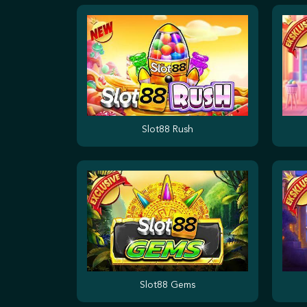
Slot88 Rush
Slot88 Gems