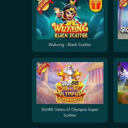
Wukong - Black Scatter
Slot88 Gates of Olympus Super
Scatter