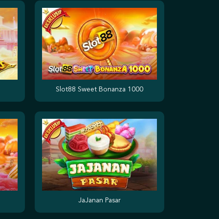
Slot88 Sweet Bonanza 1000
JaJanan Pasar