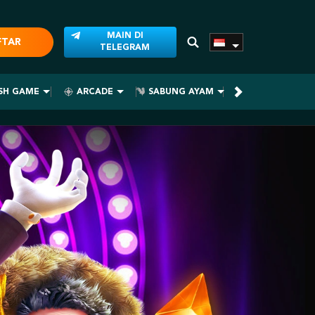
MAIN DI
FTAR
TELEGRAM
SH GAME
ARCADE
SABUNG AYAM
PROMOSI