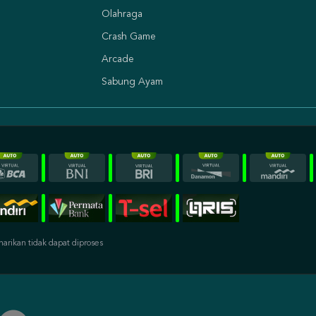
Olahraga
Crash Game
Arcade
Sabung Ayam
arikan tidak dapat diproses