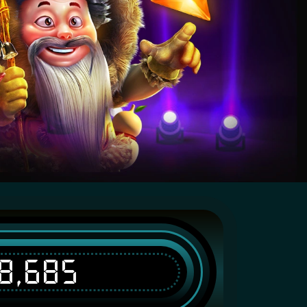
28,685