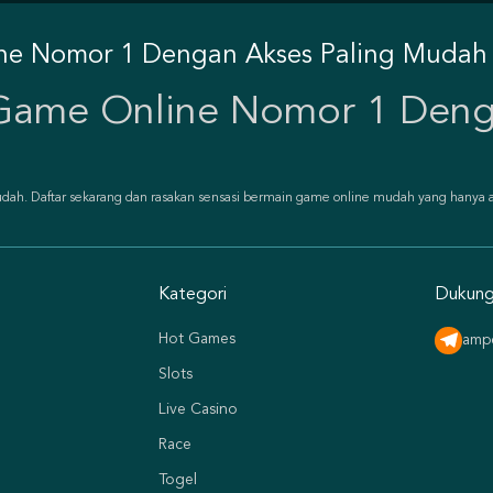
e Nomor 1 Dengan Akses Paling Mudah
ame Online Nomor 1 Denga
udah. Daftar sekarang dan rasakan sensasi bermain game online mudah yang hanya 
Kategori
Dukun
Hot Games
amp
Slots
Live Casino
Race
Togel