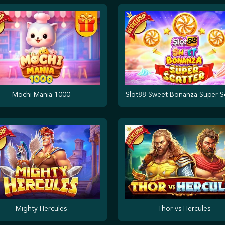
Mochi Mania 1000
Slot88 Sweet Bonanza Super S
Mighty Hercules
Thor vs Hercules