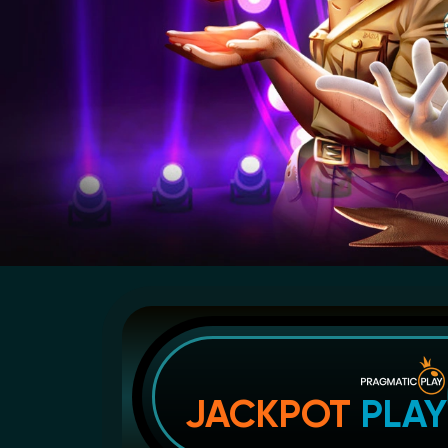
JACKPOT
PLAY