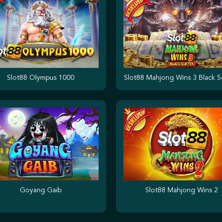
Slot88 Olympus 1000
Slot88 Mahjong Wins 3 Black S
Goyang Gaib
Slot88 Mahjong Wins 2