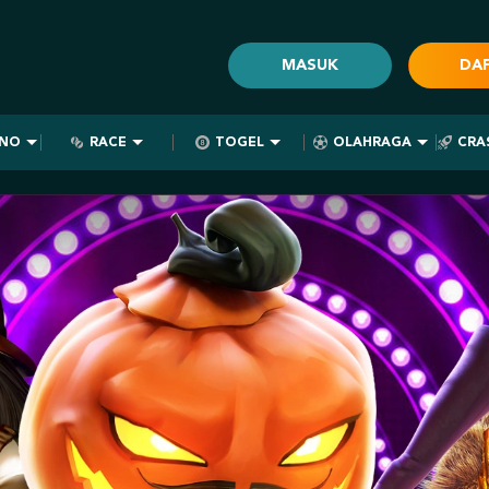
MASUK
DA
INO
RACE
TOGEL
OLAHRAGA
CRA