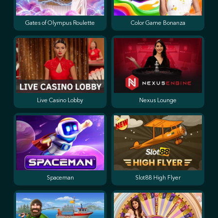
Gates of Olympus Roulette
Color Game Bonanza
Live Casino Lobby
Nexus Lounge
Spaceman
Slot88 High Flyer