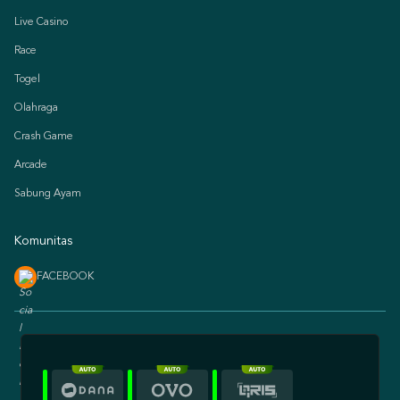
Live Casino
Race
Togel
Olahraga
Crash Game
Arcade
Sabung Ayam
Komunitas
FACEBOOK