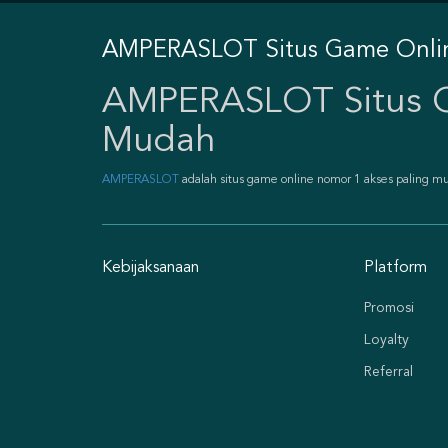
AMPERASLOT Situs Game Onlin
AMPERASLOT Situs G
Mudah
AMPERASLOT
adalah situs game online nomor 1 akses paling m
Kebijaksanaan
Platform
Promosi
Loyalty
Referral