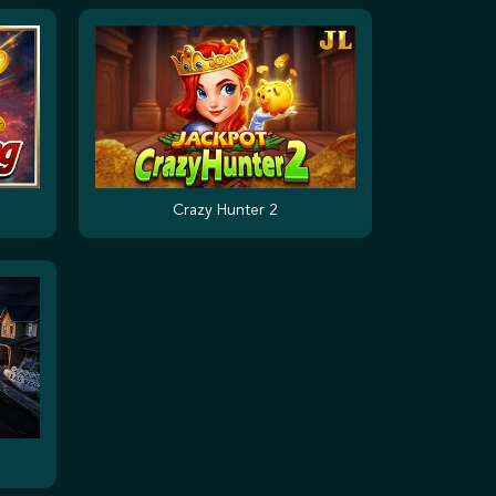
Crazy Hunter 2