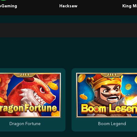
oGaming
Hacksaw
King M
Dragon Fortune
Boom Legend