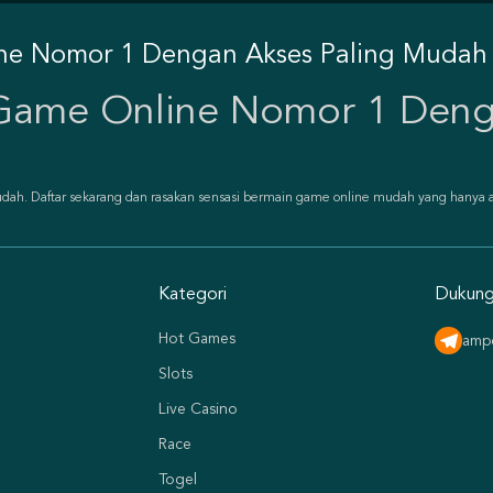
e Nomor 1 Dengan Akses Paling Mudah
ame Online Nomor 1 Denga
udah. Daftar sekarang dan rasakan sensasi bermain game online mudah yang hanya 
Kategori
Dukun
Hot Games
amp
Slots
Live Casino
Race
Togel