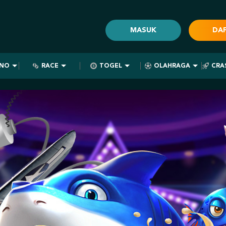
MASUK
DA
INO
RACE
TOGEL
OLAHRAGA
CRA