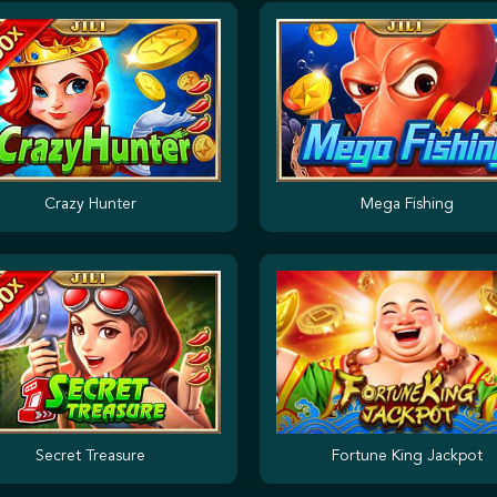
Crazy Hunter
Mega Fishing
Secret Treasure
Fortune King Jackpot