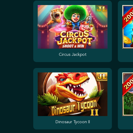
Circus Jackpot
Dinosaur Tycoon II