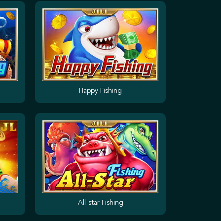
Happy Fishing
All-star Fishing