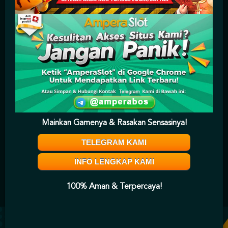
OUR PARTNER
Mainkan Gamenya & Rasakan Sensasinya!
TELEGRAM KAMI
INFO LENGKAP KAMI
100% Aman & Terpercaya!