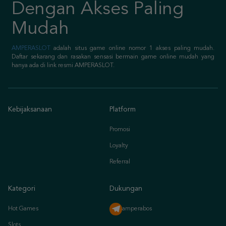
Dengan Akses Paling
Mudah
AMPERASLOT
adalah situs game online nomor 1 akses paling mudah.
Daftar sekarang dan rasakan sensasi bermain game online mudah yang
hanya ada di link resmi AMPERASLOT.
Kebijaksanaan
Platform
Promosi
Loyalty
Referral
Kategori
Dukungan
Hot Games
amperabos
Slots