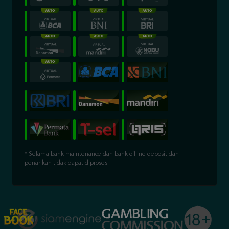
* Selama bank maintenance dan bank offline deposit dan
penarikan tidak dapat diproses