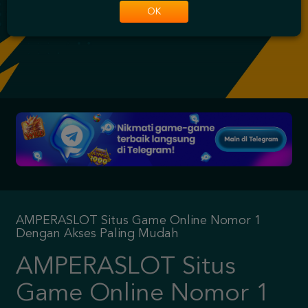
OK
AMPERASLOT Situs Game Online Nomor 1
Dengan Akses Paling Mudah
AMPERASLOT Situs
Game Online Nomor 1